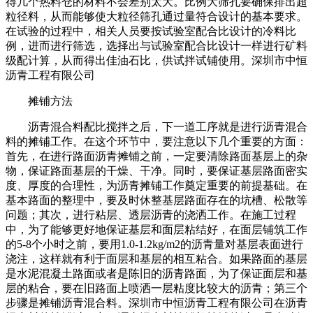
得几个热料仓的材料不会差别太大。比例大筛孔要确保排出超
粒径料，从而能够使大粒径筛孔通过量符合设计的基本要求。
在试验的过程中，相关人员要按试验室配合比设计的冷料比
例，进而进行筛选，选择出与试验室配合比设计一样进行矿料
级配计算，从而得出佳油石比，供试拌试铺使用。深圳市中恒
沥青工程有限公司
摊铺方法
沥青混合料配比搅拌之后，下一道工序就是进行沥青混合
料的摊铺工作。在这个环节中，要注意以下几个重要的方面：
首先，在进行路面沥青摊铺之前，一定要清除路面基层上的杂
物，保证路面基层的干燥、干净。同时，要保证基层路面密实
度、厚度的合理性，为沥青摊铺工作奠定重要的前提基础。在
基本路面的整理中，要及时休整基层路面存在的坑槽、松散等
问题；其次，进行粘层、透层沥青的浇洒工作。在施工过程
中，为了能够更好地保证基层和面层粘结好，在面层铺筑工作
的5-8个小时之前，要用1.0-1.2kg/m2的沥青量对基层表面进行
浇注，这样就有利于面层和基层的相互粘合。如果路面的基层
是水泥混凝土路面或者是陈旧的沥青路面，为了保证面层和基
层的粘合，要在旧路面上喷洒一层粘度比较大的沥青；第三个
步骤是摊铺沥青混合料。深圳市中恒沥青工程有限公司在沥青