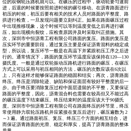
位的双钢轮压路机就可以。在碾压的过程中，驱动轮要匀速前
进，后退的时候要按照前进时候的碾引移动。在沥青路面进行
初压的时候，初压后要有相关的技术人员对路面的平整度、路
拱进行检查，一旦发现问题要立刻纠正。如果在路面碾压过程
中出现推移现象，这个时候可以等到温度变低之后再进行碾
压，如出现横向裂纹，应检查原因并及时采取纠正措施。其
次，深圳市中恒沥青工程有限公司路面的复压。路面的复压是
压实环节的重要阶段，通过复压主要是保证沥青混料的稳定成
型，所以说，复压环节一般是在高温下并紧跟初压工序之后进
行的。通常情况下，路面的复压环节温度应该保持在120—130
摄氏度。一般是通过双轮振动压路机进行路面的碾压，在碾压
方式上可以采用与初压相同的方法，碾压的次数应该在6次以
上，只有这样才能够保证路面的稳固和结实；再次，沥青路面
终压。终压是消除轮迹、缺陷和保证面层有较好平整度的后一
步。由于终压要消除复压过程中面层遗留的不平整，又要保证
路面的平整度，因此，沥青混合料也需要在较高但又不能过高
的碾压温度下结束碾压。终压结束时的温度应该大于90摄氏
度。深圳市中恒沥青工程有限公司在路面终压的环节里，终压
常使用静力双轮压路机并应紧接在复压后进行，碾压遍数为 2
～3 遍。通过路面初压、复压、终压三个方面的相互结合，进
而保证沥青路面的光滑、稳定和厚实，提高了沥青路面的整体
质量