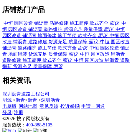
店铺热门产品
中恒 园区改造 铺沥青 马路修建 施工简便 款式齐全
面议
中
恒 园区改造 铺沥青 道路维护 货源充足 质量保障
面议
中恒
园区改造 铺沥青 地面修建 施工简便 款式齐全
面议
中恒 园区
改造 铺沥青 道路修建 货源充足 质量保障
面议
中恒 园区改造
铺沥青 道路维护 施工简便 款式齐全
面议
中恒 园区改造 铺沥
青 地面铺装 货源充足 质量保障
面议
中恒 园区改造 铺沥青
道路修建 施工简便 款式齐全
面议
中恒 园区改造 铺沥青 道路
翻新 货源充足 质量保障
面议
相关资讯
深圳沥青道路工程公司
能源
>
沥青
>
沥青
>
深圳沥青
电脑版
|
网站地图
|
意见反馈
|
投诉举报
|
申请一网通
登录
|
注册
©2026
搜了网
版权所有
服务热线：
400-888-5105