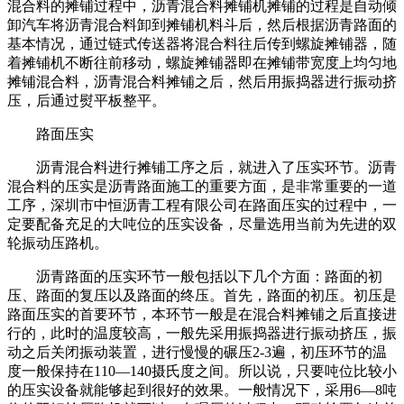
混合料的摊铺过程中，沥青混合料摊铺机摊铺的过程是自动倾
卸汽车将沥青混合料卸到摊铺机料斗后，然后根据沥青路面的
基本情况，通过链式传送器将混合料往后传到螺旋摊铺器，随
着摊铺机不断往前移动，螺旋摊铺器即在摊铺带宽度上均匀地
摊铺混合料，沥青混合料摊铺之后，然后用振捣器进行振动挤
压，后通过熨平板整平。
路面压实
沥青混合料进行摊铺工序之后，就进入了压实环节。沥青
混合料的压实是沥青路面施工的重要方面，是非常重要的一道
工序，深圳市中恒沥青工程有限公司在路面压实的过程中，一
定要配备充足的大吨位的压实设备，尽量选用当前为先进的双
轮振动压路机。
沥青路面的压实环节一般包括以下几个方面：路面的初
压、路面的复压以及路面的终压。首先，路面的初压。初压是
路面压实的首要环节，本环节一般是在混合料摊铺之后直接进
行的，此时的温度较高，一般先采用振捣器进行振动挤压，振
动之后关闭振动装置，进行慢慢的碾压2-3遍，初压环节的温
度一般保持在110—140摄氏度之间。所以说，只要吨位比较小
的压实设备就能够起到很好的效果。一般情况下，采用6—8吨