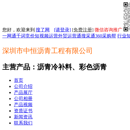
您好，欢迎来到
搜了网
[请登录]
[免费注册]
微信咨询推广
一网通
千词竞价
短视频运营
外贸运营通
搜采通
360采购帮
行业
深圳市中恒沥青工程有限公司
主营产品：沥青冷补料、彩色沥青
首页
公司介绍
产品展厅
公司相册
产品视频
资质证书
新闻资讯
联系我们