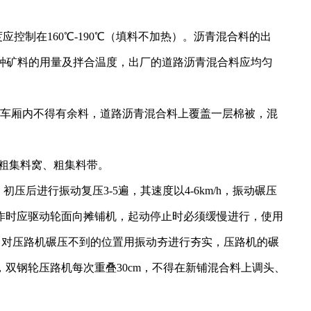
控制在160℃-190℃（填料不加热）。沥青混合料的出
与各种矿料的用量及拌合温度，出厂的道路沥青混合料应均匀
车厢内不得有余料，道路沥青混合料上覆盖一层棉被，混
除粗集料窝、粗集料带。
初压后进行振动复压3-5遍，其速度以4-6km/h，振动碾压
路机工作时应驱动轮面向摊铺机，起动停止时必须缓慢进行，使用
Mp，对压路机碾压不到的位置用振动夯进行夯实，压路机的碾
钢轮压路机每次重叠30cm，不得在新铺混合料上调头、