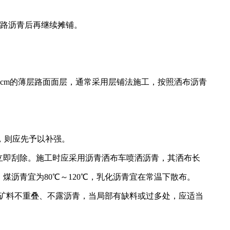
路沥青后再继续摊铺。
m的薄层路面面层，通常采用层铺法施工，按照洒布沥青
，则应先予以补强。
立即刮除。施工时应采用沥青洒布车喷洒沥青，其洒布长
沥青宜为80℃～120℃，乳化沥青宜在常温下散布。
矿料不重叠、不露沥青，当局部有缺料或过多处，应适当