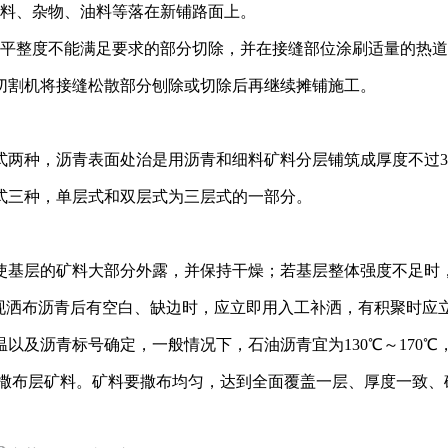
料、杂物、油料等落在新铺路面上。
平整度不能满足要求的部分切除，并在接缝部位涂刷适量的热道
切割机将接缝松散部分刨除或切除后再继续摊铺施工。
种，沥青表面处治是用沥青和细料矿料分层铺筑成厚度不过3c
三种，单层式和双层式为三层式的一部分。
基层的矿料大部分外露，并保持干燥；若基层整体强度不足时
现洒布沥青后有空白、缺边时，应立即用入工补洒，有积聚时应
沥青标号确定，一般情况下，石油沥青宜为130℃～170℃，煤
布层矿料。矿料要撒布均匀，达到全面覆盖一层、厚度一致、