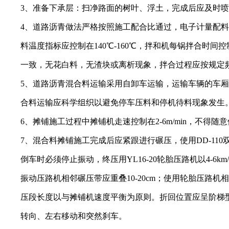
3、准备下承层：扫净路面的树叶、浮土，完成后应及时喷
4、道路沥青做法严格按照施工配合比通过，电子计量配料系统，
料温度指标应控制在140℃-160℃，拌和机每锅拌合时间控
一致，无花白料，无渣块或离析现象，拌合过程应按规定频
5、道路沥青混合料运输采用自卸车运输，运输车辆的车厢应
合料运输应科学组织以避免停车压料和停机待料现象发生
6、摊铺施工过程中摊铺机走速控制在2-6m/min，不得
7、混合料摊铺施工完成后应紧跟进行碾压，使用DD-110双钢轮压
倒车时必须停止振动，终压用YL16-20轮胎压路机以4-6k
振动压路机相邻碾压带应重叠10-20cm；使用轮胎压路机相邻
压段长度以与摊铺机速度平衡为原则。折回位置应呈阶梯型随
转向、左右移动和突然刹车。