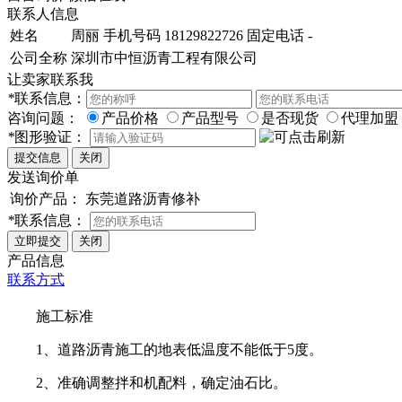
联系人信息
姓名
周丽
手机号码
18129822726
固定电话
-
公司全称
深圳市中恒沥青工程有限公司
让卖家联系我
*
联系信息：
咨询问题：
产品价格
产品型号
是否现货
代理加盟
*
图形验证：
发送询价单
询价产品：
东莞道路沥青修补
*
联系信息：
产品信息
联系方式
施工标准
1、道路沥青施工的地表低温度不能低于5度。
2、准确调整拌和机配料，确定油石比。