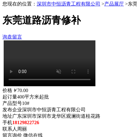
您现在的位置：
深圳市中恒沥青工程有限公司
>
产品展厅
>东
东莞道路沥青修补
询盘留言
价格
￥
70.00
起订量
400平方米起批
产品型号
10#
发布企业
深圳市中恒沥青工程有限公司
地址
广东深圳市深圳市龙华区观澜街道桂花路
手机
18129822726
联系人
周丽
留言询价
微信在线