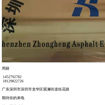
周丽
1452792782
18129822726
广东深圳市深圳市龙华区观澜街道桂花路
期待你的来电