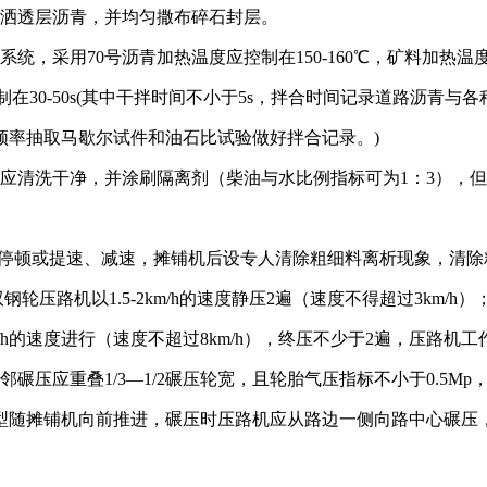
洒透层沥青，并均匀撒布碎石封层。
采用70号沥青加热温度应控制在150-160℃，矿料加热温度应
制在30-50s(其中干拌时间不小于5s，拌合时间记录道路沥青
率抽取马歇尔试件和油石比试验做好拌合记录。)
清洗干净，并涂刷隔离剂（柴油与水比例指标可为1：3），但
。
随意停顿或提速、减速，摊铺机后设专人清除粗细料离析现象，清
路机以1.5-2km/h的速度静压2遍（速度不得超过3km/h）；
m/h的速度进行（速度不超过8km/h），终压不少于2遍，压
碾压应重叠1/3—1/2碾压轮宽，且轮胎气压指标不小于0.5
摊铺机向前推进，碾压时压路机应从路边一侧向路中心碾压，双