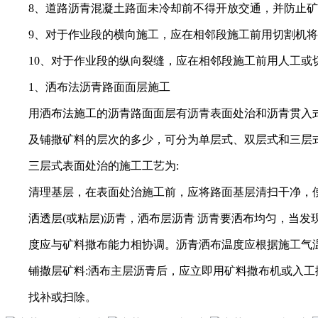
8、道路沥青混凝土路面未冷却前不得开放交通，并防止矿
9、对于作业段的横向施工，应在相邻段施工前用切割机将
10、对于作业段的纵向裂缝，应在相邻段施工前用人工或
1、洒布法沥青路面面层施工
用洒布法施工的沥青路面面层有沥青表面处治和沥青贯入式两
及铺撒矿料的层次的多少，可分为单层式、双层式和三层式
三层式表面处治的施工工艺为:
清理基层，在表面处治施工前，应将路面基层清扫干净，使
洒透层(或粘层)沥青，洒布层沥青 沥青要洒布均匀，当发
度应与矿料撒布能力相协调。沥青洒布温度应根据施工气温以及
铺撒层矿料:洒布主层沥青后，应立即用矿料撒布机或入工撒
找补或扫除。