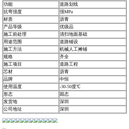
功能
道路划线
抗弯强度
强MPa
材质
沥青
产品等级
优级品
施工前处理
清扫地面基础
用途范围
道路铺设
施工方法
机械人工摊铺
规格
齐全
施工项目
道路工程
芯材
沥青
品牌
中恒
使用温度
-30-50度℃
形态
固态
发货地
深圳
公司地址
深圳