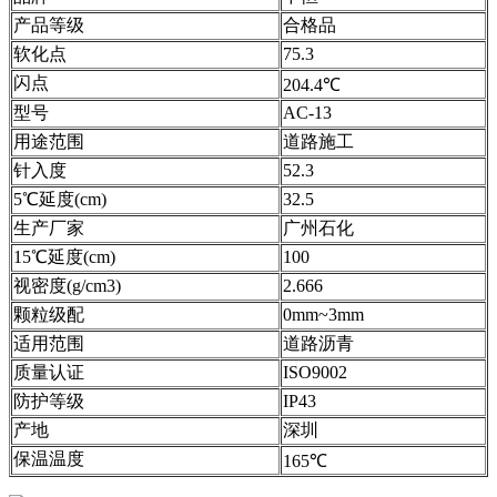
产品等级
合格品
软化点
75.3
闪点
204.4℃
型号
AC-13
用途范围
道路施工
针入度
52.3
5℃延度(cm)
32.5
生产厂家
广州石化
15℃延度(cm)
100
视密度(g/cm3)
2.666
颗粒级配
0mm~3mm
适用范围
道路沥青
质量认证
ISO9002
防护等级
IP43
产地
深圳
保温温度
165℃