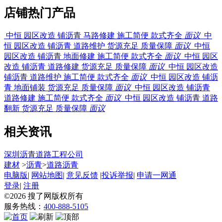
店铺热门产品
中恒 园区改造 铺沥青 马路修建 施工简便 款式齐全
面议
中
恒 园区改造 铺沥青 道路维护 货源充足 质量保障
面议
中恒
园区改造 铺沥青 地面修建 施工简便 款式齐全
面议
中恒 园区
改造 铺沥青 道路修建 货源充足 质量保障
面议
中恒 园区改造
铺沥青 道路维护 施工简便 款式齐全
面议
中恒 园区改造 铺沥
青 地面铺装 货源充足 质量保障
面议
中恒 园区改造 铺沥青
道路修建 施工简便 款式齐全
面议
中恒 园区改造 铺沥青 道路
翻新 货源充足 质量保障
面议
相关资讯
深圳沥青道路工程公司
建材
>
沥青
>
道路沥青
电脑版
|
网站地图
|
意见反馈
|
投诉举报
|
申请一网通
登录
|
注册
©2026
搜了网
版权所有
服务热线：
400-888-5105