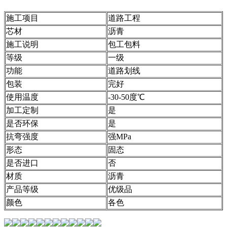
施工项目
道路工程
芯材
沥青
施工说明
包工包料
等级
一级
功能
道路划线
包装
完好
使用温度
-30-50度℃
加工定制
是
是否环保
是
抗弯强度
强MPa
形态
固态
是否进口
否
材质
沥青
产品等级
优级品
颜色
各色