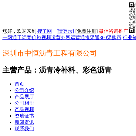
您好，欢迎来到
搜了网
[请登录]
[免费注册]
微信咨询推广
一网通
千词竞价
短视频运营
外贸运营通
搜采通
360采购帮
行业
深圳市中恒沥青工程有限公司
主营产品：沥青冷补料、彩色沥青
首页
公司介绍
产品展厅
公司相册
产品视频
资质证书
新闻资讯
联系我们