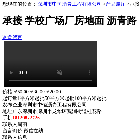
您现在的位置：
深圳市中恒沥青工程有限公司
>
产品展厅
>承接
承接 学校广场厂房地面 沥青路
询盘留言
价格
￥
50.00
￥
30.00
￥
20.00
起订量
1平方米起批
50平方米起批
100平方米起批
发布企业
深圳市中恒沥青工程有限公司
地址
广东深圳市深圳市龙华区观澜街道桂花路
手机
18129822726
联系人
周丽
留言询价
微信在线
联系人信息