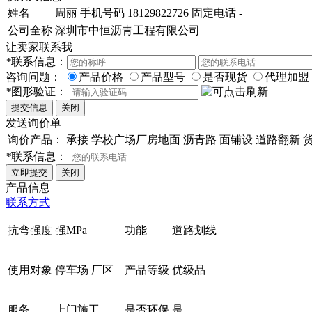
姓名
周丽
手机号码
18129822726
固定电话
-
公司全称
深圳市中恒沥青工程有限公司
让卖家联系我
*
联系信息：
咨询问题：
产品价格
产品型号
是否现货
代理加盟
*
图形验证：
发送询价单
询价产品：
承接 学校广场厂房地面 沥青路 面铺设 道路翻新 
*
联系信息：
产品信息
联系方式
抗弯强度
强MPa
功能
道路划线
使用对象
停车场 厂区
产品等级
优级品
服务
上门施工
是否环保
是