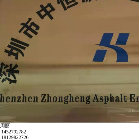
周丽
1452792782
18129822726