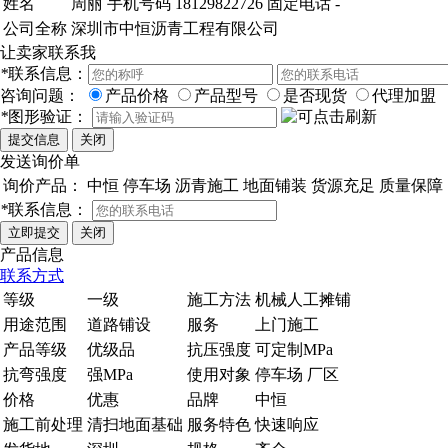
姓名
周丽
手机号码
18129822726
固定电话
-
公司全称
深圳市中恒沥青工程有限公司
让卖家联系我
*
联系信息：
咨询问题：
产品价格
产品型号
是否现货
代理加盟
*
图形验证：
发送询价单
询价产品：
中恒 停车场 沥青施工 地面铺装 货源充足 质量保障
*
联系信息：
产品信息
联系方式
等级
一级
施工方法
机械人工摊铺
用途范围
道路铺设
服务
上门施工
产品等级
优级品
抗压强度
可定制MPa
抗弯强度
强MPa
使用对象
停车场 厂区
价格
优惠
品牌
中恒
施工前处理
清扫地面基础
服务特色
快速响应