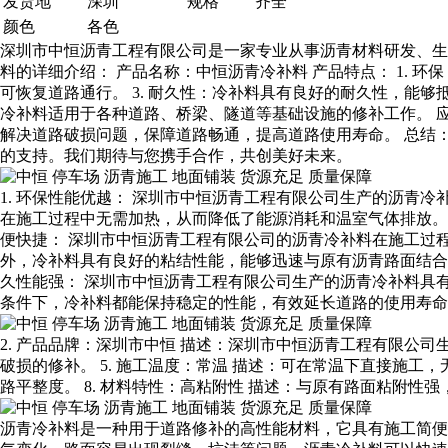
发货地
深圳
规格
齐全
颜色
各色
深圳市中恒沥青工程有限公司是一家专业从事沥青材料研发、生
料的详细介绍： 产品名称：中恒沥青冷补料 产品特点： 1. 
可恢复道路通行。 3. 耐久性：冷补料具有良好的耐久性，能够
冷补料适用于各种道路、桥梁、隧道等基础设施的修补工作。 
解决道路破损问题，保障道路畅通，提高道路使用寿命。 总结
的支持。我们期待与您携手合作，共创美好未来。
1. 环保性能优越： 深圳市中恒沥青工程有限公司生产的沥
在施工过程中无需加热，从而降低了能源消耗和温室气体排放。
便快捷： 深圳市中恒沥青工程有限公司的沥青冷补料在施工过
外，冷补料具有良好的粘结性能，能够迅速与原有沥青路面结合
久性能强： 深圳市中恒沥青工程有限公司生产的沥青冷补料具
条件下，冷补料都能保持稳定的性能，有效延长道路的使用寿命
2. 产品品牌：深圳市中恒 描述：深圳市中恒沥青工程有限公司生
破损的修补。 5. 施工温度：常温 描述：可在常温下直接施工，
路平整度。 8. 材料特性：高粘附性 描述：与原有路面粘附性强
沥青冷补料是一种用于道路修补的高性能材料，它具有施工简便