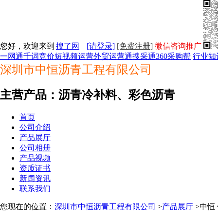
您好，欢迎来到
搜了网
[请登录]
[免费注册]
微信咨询推广
一网通
千词竞价
短视频运营
外贸运营通
搜采通
360采购帮
行业知
深圳市中恒沥青工程有限公司
主营产品：沥青冷补料、彩色沥青
首页
公司介绍
产品展厅
公司相册
产品视频
资质证书
新闻资讯
联系我们
您现在的位置：
深圳市中恒沥青工程有限公司
>
产品展厅
>中恒