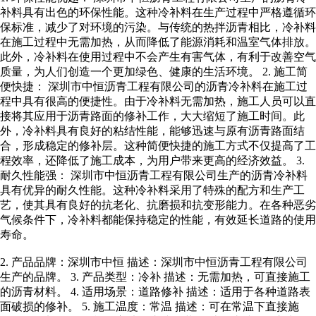
补料具有出色的环保性能。这种冷补料在生产过程中严格遵循环
保标准，减少了对环境的污染。与传统的热拌沥青相比，冷补料
在施工过程中无需加热，从而降低了能源消耗和温室气体排放。
此外，冷补料在使用过程中不会产生有害气体，有利于改善空气
质量，为人们创造一个更加绿色、健康的生活环境。 2. 施工简
便快捷： 深圳市中恒沥青工程有限公司的沥青冷补料在施工过
程中具有很高的便捷性。由于冷补料无需加热，施工人员可以直
接将其应用于沥青路面的修补工作，大大缩短了施工时间。此
外，冷补料具有良好的粘结性能，能够迅速与原有沥青路面结
合，形成稳定的修补层。这种简便快捷的施工方式不仅提高了工
程效率，还降低了施工成本，为用户带来更高的经济效益。 3.
耐久性能强： 深圳市中恒沥青工程有限公司生产的沥青冷补料
具有优异的耐久性能。这种冷补料采用了特殊的配方和生产工
艺，使其具有良好的抗老化、抗磨损和抗变形能力。在各种恶劣
气候条件下，冷补料都能保持稳定的性能，有效延长道路的使用
寿命。
2. 产品品牌：深圳市中恒 描述：深圳市中恒沥青工程有限公司
生产的品牌。 3. 产品类型：冷补 描述：无需加热，可直接施工
的沥青材料。 4. 适用场景：道路修补 描述：适用于各种道路表
面破损的修补。 5. 施工温度：常温 描述：可在常温下直接施