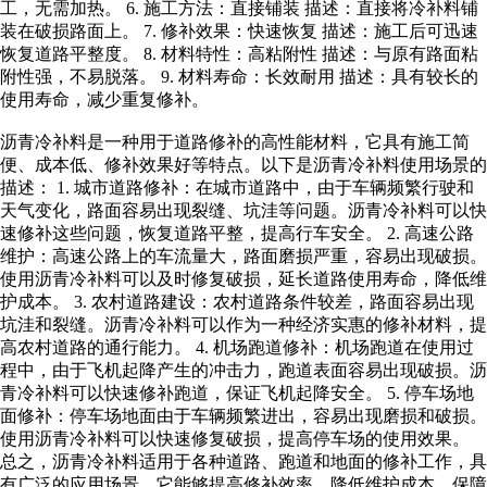
工，无需加热。 6. 施工方法：直接铺装 描述：直接将冷补料铺
装在破损路面上。 7. 修补效果：快速恢复 描述：施工后可迅速
恢复道路平整度。 8. 材料特性：高粘附性 描述：与原有路面粘
附性强，不易脱落。 9. 材料寿命：长效耐用 描述：具有较长的
使用寿命，减少重复修补。
沥青冷补料是一种用于道路修补的高性能材料，它具有施工简
便、成本低、修补效果好等特点。以下是沥青冷补料使用场景的
描述： 1. 城市道路修补：在城市道路中，由于车辆频繁行驶和
天气变化，路面容易出现裂缝、坑洼等问题。沥青冷补料可以快
速修补这些问题，恢复道路平整，提高行车安全。 2. 高速公路
维护：高速公路上的车流量大，路面磨损严重，容易出现破损。
使用沥青冷补料可以及时修复破损，延长道路使用寿命，降低维
护成本。 3. 农村道路建设：农村道路条件较差，路面容易出现
坑洼和裂缝。沥青冷补料可以作为一种经济实惠的修补材料，提
高农村道路的通行能力。 4. 机场跑道修补：机场跑道在使用过
程中，由于飞机起降产生的冲击力，跑道表面容易出现破损。沥
青冷补料可以快速修补跑道，保证飞机起降安全。 5. 停车场地
面修补：停车场地面由于车辆频繁进出，容易出现磨损和破损。
使用沥青冷补料可以快速修复破损，提高停车场的使用效果。
总之，沥青冷补料适用于各种道路、跑道和地面的修补工作，具
有广泛的应用场景。它能够提高修补效率，降低维护成本，保障