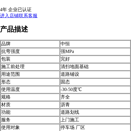
4年
企业已认证
进入店铺
联系客服
产品描述
品牌
中恒
抗弯强度
强MPa
包装
完好
施工前处理
清扫地面基础
用途范围
道路铺设
形态
固态
使用温度
-30-50度℃
规格
齐全
材质
沥青
功能
道路划线
服务
上门施工
使用对象
停车场 厂区