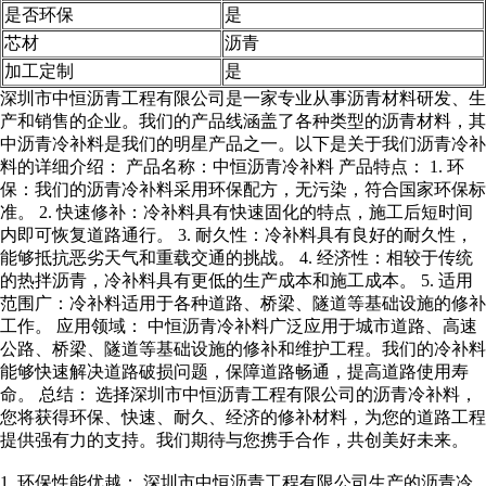
是否环保
是
芯材
沥青
加工定制
是
深圳市中恒沥青工程有限公司是一家专业从事沥青材料研发、生
产和销售的企业。我们的产品线涵盖了各种类型的沥青材料，其
中沥青冷补料是我们的明星产品之一。以下是关于我们沥青冷补
料的详细介绍： 产品名称：中恒沥青冷补料 产品特点： 1. 环
保：我们的沥青冷补料采用环保配方，无污染，符合国家环保标
准。 2. 快速修补：冷补料具有快速固化的特点，施工后短时间
内即可恢复道路通行。 3. 耐久性：冷补料具有良好的耐久性，
能够抵抗恶劣天气和重载交通的挑战。 4. 经济性：相较于传统
的热拌沥青，冷补料具有更低的生产成本和施工成本。 5. 适用
范围广：冷补料适用于各种道路、桥梁、隧道等基础设施的修补
工作。 应用领域： 中恒沥青冷补料广泛应用于城市道路、高速
公路、桥梁、隧道等基础设施的修补和维护工程。我们的冷补料
能够快速解决道路破损问题，保障道路畅通，提高道路使用寿
命。 总结： 选择深圳市中恒沥青工程有限公司的沥青冷补料，
您将获得环保、快速、耐久、经济的修补材料，为您的道路工程
提供强有力的支持。我们期待与您携手合作，共创美好未来。
1. 环保性能优越： 深圳市中恒沥青工程有限公司生产的沥青冷