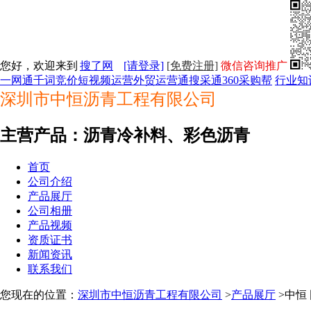
您好，欢迎来到
搜了网
[请登录]
[免费注册]
微信咨询推广
一网通
千词竞价
短视频运营
外贸运营通
搜采通
360采购帮
行业知
深圳市中恒沥青工程有限公司
主营产品：沥青冷补料、彩色沥青
首页
公司介绍
产品展厅
公司相册
产品视频
资质证书
新闻资讯
联系我们
您现在的位置：
深圳市中恒沥青工程有限公司
>
产品展厅
>中恒