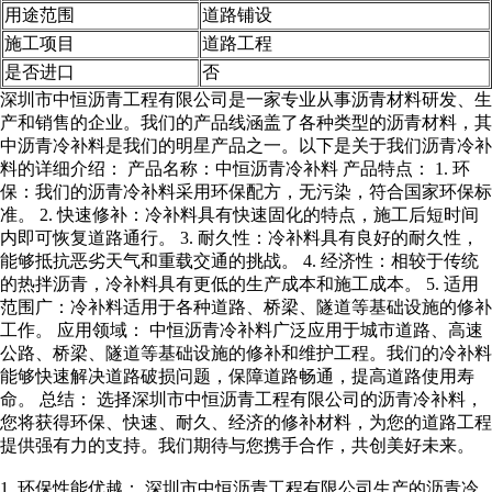
用途范围
道路铺设
施工项目
道路工程
是否进口
否
深圳市中恒沥青工程有限公司是一家专业从事沥青材料研发、生
产和销售的企业。我们的产品线涵盖了各种类型的沥青材料，其
中沥青冷补料是我们的明星产品之一。以下是关于我们沥青冷补
料的详细介绍： 产品名称：中恒沥青冷补料 产品特点： 1. 环
保：我们的沥青冷补料采用环保配方，无污染，符合国家环保标
准。 2. 快速修补：冷补料具有快速固化的特点，施工后短时间
内即可恢复道路通行。 3. 耐久性：冷补料具有良好的耐久性，
能够抵抗恶劣天气和重载交通的挑战。 4. 经济性：相较于传统
的热拌沥青，冷补料具有更低的生产成本和施工成本。 5. 适用
范围广：冷补料适用于各种道路、桥梁、隧道等基础设施的修补
工作。 应用领域： 中恒沥青冷补料广泛应用于城市道路、高速
公路、桥梁、隧道等基础设施的修补和维护工程。我们的冷补料
能够快速解决道路破损问题，保障道路畅通，提高道路使用寿
命。 总结： 选择深圳市中恒沥青工程有限公司的沥青冷补料，
您将获得环保、快速、耐久、经济的修补材料，为您的道路工程
提供强有力的支持。我们期待与您携手合作，共创美好未来。
1. 环保性能优越： 深圳市中恒沥青工程有限公司生产的沥青冷