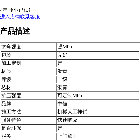
4年
企业已认证
进入店铺
联系客服
产品描述
抗弯强度
强MPa
包装
完好
加工定制
是
材质
沥青
等级
一级
芯材
沥青
抗压强度
可定制MPa
品牌
中恒
施工方法
机械人工摊铺
服务特色
快速响应
是否环保
是
服务
上门施工