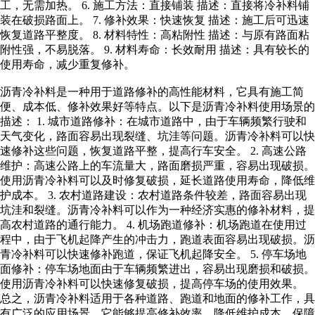
工，无需加热。 6. 施工方法：直接铺装 描述：直接将冷补料铺
装在破损路面上。 7. 修补效果：快速恢复 描述：施工后可迅速
恢复道路平整度。 8. 材料特性：高粘附性 描述：与原有路面粘
附性强，不易脱落。 9. 材料寿命：长效耐用 描述：具有较长的
使用寿命，减少重复修补。
沥青冷补料是一种用于道路修补的高性能材料，它具有施工简
便、成本低、修补效果好等特点。以下是沥青冷补料使用场景的
描述： 1. 城市道路修补：在城市道路中，由于车辆频繁行驶和
天气变化，路面容易出现裂缝、坑洼等问题。沥青冷补料可以快
速修补这些问题，恢复道路平整，提高行车安全。 2. 高速公路
维护：高速公路上的车流量大，路面磨损严重，容易出现破损。
使用沥青冷补料可以及时修复破损，延长道路使用寿命，降低维
护成本。 3. 农村道路建设：农村道路条件较差，路面容易出现
坑洼和裂缝。沥青冷补料可以作为一种经济实惠的修补材料，提
高农村道路的通行能力。 4. 机场跑道修补：机场跑道在使用过
程中，由于飞机起降产生的冲击力，跑道表面容易出现破损。沥
青冷补料可以快速修补跑道，保证飞机起降安全。 5. 停车场地
面修补：停车场地面由于车辆频繁进出，容易出现磨损和破损。
使用沥青冷补料可以快速修复破损，提高停车场的使用效果。
总之，沥青冷补料适用于各种道路、跑道和地面的修补工作，具
有广泛的应用场景。它能够提高修补效率，降低维护成本，保障