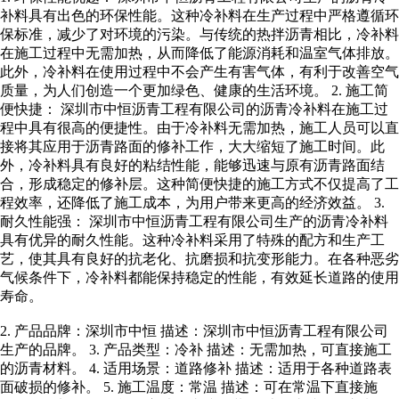
补料具有出色的环保性能。这种冷补料在生产过程中严格遵循环
保标准，减少了对环境的污染。与传统的热拌沥青相比，冷补料
在施工过程中无需加热，从而降低了能源消耗和温室气体排放。
此外，冷补料在使用过程中不会产生有害气体，有利于改善空气
质量，为人们创造一个更加绿色、健康的生活环境。 2. 施工简
便快捷： 深圳市中恒沥青工程有限公司的沥青冷补料在施工过
程中具有很高的便捷性。由于冷补料无需加热，施工人员可以直
接将其应用于沥青路面的修补工作，大大缩短了施工时间。此
外，冷补料具有良好的粘结性能，能够迅速与原有沥青路面结
合，形成稳定的修补层。这种简便快捷的施工方式不仅提高了工
程效率，还降低了施工成本，为用户带来更高的经济效益。 3.
耐久性能强： 深圳市中恒沥青工程有限公司生产的沥青冷补料
具有优异的耐久性能。这种冷补料采用了特殊的配方和生产工
艺，使其具有良好的抗老化、抗磨损和抗变形能力。在各种恶劣
气候条件下，冷补料都能保持稳定的性能，有效延长道路的使用
寿命。
2. 产品品牌：深圳市中恒 描述：深圳市中恒沥青工程有限公司
生产的品牌。 3. 产品类型：冷补 描述：无需加热，可直接施工
的沥青材料。 4. 适用场景：道路修补 描述：适用于各种道路表
面破损的修补。 5. 施工温度：常温 描述：可在常温下直接施