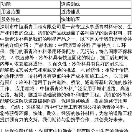
功能
道路划线
用途范围
道路铺设
服务特色
快速响应
深圳市中恒沥青工程有限公司是一家专业从事沥青材料研发、生
产和销售的企业。我们的产品线涵盖了各种类型的沥青材料，其
中沥青冷补料是我们的明星产品之一。以下是关于我们沥青冷补
料的详细介绍： 产品名称：中恒沥青冷补料 产品特点： 1. 环
保：我们的沥青冷补料采用环保配方，无污染，符合国家环保标
准。 2. 快速修补：冷补料具有快速固化的特点，施工后短时间
内即可恢复道路通行。 3. 耐久性：冷补料具有良好的耐久性，
能够抵抗恶劣天气和重载交通的挑战。 4. 经济性：相较于传统
的热拌沥青，冷补料具有更低的生产成本和施工成本。 5. 适用
范围广：冷补料适用于各种道路、桥梁、隧道等基础设施的修补
工作。 应用领域： 中恒沥青冷补料广泛应用于城市道路、高速
公路、桥梁、隧道等基础设施的修补和维护工程。我们的冷补料
能够快速解决道路破损问题，保障道路畅通，提高道路使用寿
命。 总结： 选择深圳市中恒沥青工程有限公司的沥青冷补料，
您将获得环保、快速、耐久、经济的修补材料，为您的道路工程
提供强有力的支持。我们期待与您携手合作，共创美好未来。
1. 环保性能优越： 深圳市中恒沥青工程有限公司生产的沥青冷