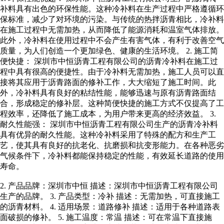
补料具有出色的环保性能。这种冷补料在生产过程中严格遵循环
保标准，减少了对环境的污染。与传统的热拌沥青相比，冷补料
在施工过程中无需加热，从而降低了能源消耗和温室气体排放。
此外，冷补料在使用过程中不会产生有害气体，有利于改善空气
质量，为人们创造一个更加绿色、健康的生活环境。 2. 施工简
便快捷： 深圳市中恒沥青工程有限公司的沥青冷补料在施工过
程中具有很高的便捷性。由于冷补料无需加热，施工人员可以直
接将其应用于沥青路面的修补工作，大大缩短了施工时间。此
外，冷补料具有良好的粘结性能，能够迅速与原有沥青路面结
合，形成稳定的修补层。这种简便快捷的施工方式不仅提高了工
程效率，还降低了施工成本，为用户带来更高的经济效益。 3.
耐久性能强： 深圳市中恒沥青工程有限公司生产的沥青冷补料
具有优异的耐久性能。这种冷补料采用了特殊的配方和生产工
艺，使其具有良好的抗老化、抗磨损和抗变形能力。在各种恶劣
气候条件下，冷补料都能保持稳定的性能，有效延长道路的使用
寿命。
2. 产品品牌：深圳市中恒 描述：深圳市中恒沥青工程有限公司
生产的品牌。 3. 产品类型：冷补 描述：无需加热，可直接施工
的沥青材料。 4. 适用场景：道路修补 描述：适用于各种道路表
面破损的修补。 5. 施工温度：常温 描述：可在常温下直接施