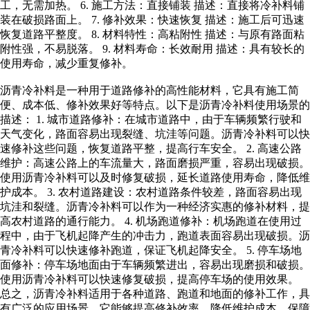
工，无需加热。 6. 施工方法：直接铺装 描述：直接将冷补料铺
装在破损路面上。 7. 修补效果：快速恢复 描述：施工后可迅速
恢复道路平整度。 8. 材料特性：高粘附性 描述：与原有路面粘
附性强，不易脱落。 9. 材料寿命：长效耐用 描述：具有较长的
使用寿命，减少重复修补。
沥青冷补料是一种用于道路修补的高性能材料，它具有施工简
便、成本低、修补效果好等特点。以下是沥青冷补料使用场景的
描述： 1. 城市道路修补：在城市道路中，由于车辆频繁行驶和
天气变化，路面容易出现裂缝、坑洼等问题。沥青冷补料可以快
速修补这些问题，恢复道路平整，提高行车安全。 2. 高速公路
维护：高速公路上的车流量大，路面磨损严重，容易出现破损。
使用沥青冷补料可以及时修复破损，延长道路使用寿命，降低维
护成本。 3. 农村道路建设：农村道路条件较差，路面容易出现
坑洼和裂缝。沥青冷补料可以作为一种经济实惠的修补材料，提
高农村道路的通行能力。 4. 机场跑道修补：机场跑道在使用过
程中，由于飞机起降产生的冲击力，跑道表面容易出现破损。沥
青冷补料可以快速修补跑道，保证飞机起降安全。 5. 停车场地
面修补：停车场地面由于车辆频繁进出，容易出现磨损和破损。
使用沥青冷补料可以快速修复破损，提高停车场的使用效果。
总之，沥青冷补料适用于各种道路、跑道和地面的修补工作，具
有广泛的应用场景。它能够提高修补效率，降低维护成本，保障