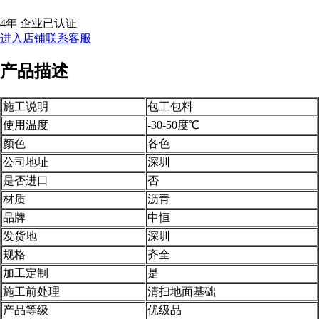
4年
企业已认证
进入店铺
联系客服
产品描述
施工说明
包工包料
使用温度
-30-50度℃
颜色
各色
公司地址
深圳
是否进口
否
材质
沥青
品牌
中恒
发货地
深圳
规格
齐全
加工定制
是
施工前处理
清扫地面基础
产品等级
优级品