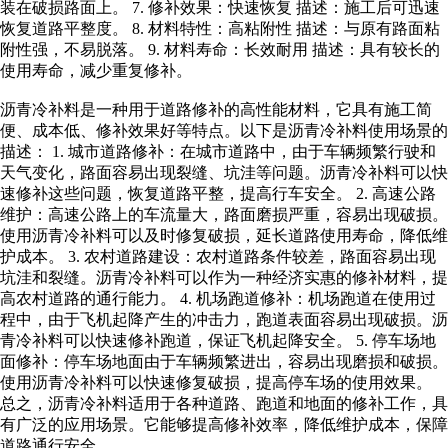
装在破损路面上。 7. 修补效果：快速恢复 描述：施工后可迅速
恢复道路平整度。 8. 材料特性：高粘附性 描述：与原有路面粘
附性强，不易脱落。 9. 材料寿命：长效耐用 描述：具有较长的
使用寿命，减少重复修补。
沥青冷补料是一种用于道路修补的高性能材料，它具有施工简
便、成本低、修补效果好等特点。以下是沥青冷补料使用场景的
描述： 1. 城市道路修补：在城市道路中，由于车辆频繁行驶和
天气变化，路面容易出现裂缝、坑洼等问题。沥青冷补料可以快
速修补这些问题，恢复道路平整，提高行车安全。 2. 高速公路
维护：高速公路上的车流量大，路面磨损严重，容易出现破损。
使用沥青冷补料可以及时修复破损，延长道路使用寿命，降低维
护成本。 3. 农村道路建设：农村道路条件较差，路面容易出现
坑洼和裂缝。沥青冷补料可以作为一种经济实惠的修补材料，提
高农村道路的通行能力。 4. 机场跑道修补：机场跑道在使用过
程中，由于飞机起降产生的冲击力，跑道表面容易出现破损。沥
青冷补料可以快速修补跑道，保证飞机起降安全。 5. 停车场地
面修补：停车场地面由于车辆频繁进出，容易出现磨损和破损。
使用沥青冷补料可以快速修复破损，提高停车场的使用效果。
总之，沥青冷补料适用于各种道路、跑道和地面的修补工作，具
有广泛的应用场景。它能够提高修补效率，降低维护成本，保障
道路通行安全。