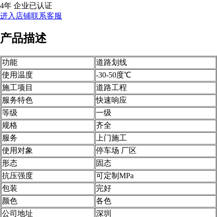
4年
企业已认证
进入店铺
联系客服
产品描述
功能
道路划线
使用温度
-30-50度℃
施工项目
道路工程
服务特色
快速响应
等级
一级
规格
齐全
服务
上门施工
使用对象
停车场 厂区
形态
固态
抗压强度
可定制MPa
包装
完好
颜色
各色
公司地址
深圳