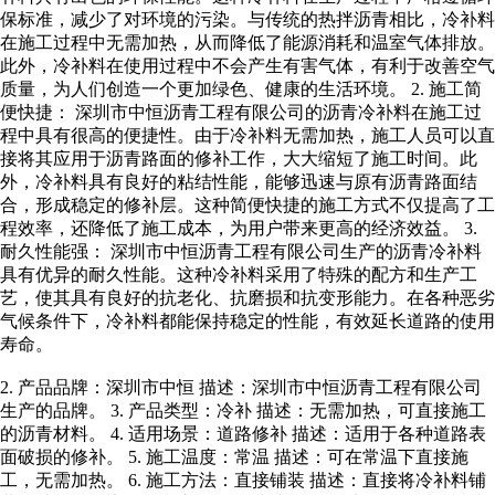
保标准，减少了对环境的污染。与传统的热拌沥青相比，冷补料
在施工过程中无需加热，从而降低了能源消耗和温室气体排放。
此外，冷补料在使用过程中不会产生有害气体，有利于改善空气
质量，为人们创造一个更加绿色、健康的生活环境。 2. 施工简
便快捷： 深圳市中恒沥青工程有限公司的沥青冷补料在施工过
程中具有很高的便捷性。由于冷补料无需加热，施工人员可以直
接将其应用于沥青路面的修补工作，大大缩短了施工时间。此
外，冷补料具有良好的粘结性能，能够迅速与原有沥青路面结
合，形成稳定的修补层。这种简便快捷的施工方式不仅提高了工
程效率，还降低了施工成本，为用户带来更高的经济效益。 3.
耐久性能强： 深圳市中恒沥青工程有限公司生产的沥青冷补料
具有优异的耐久性能。这种冷补料采用了特殊的配方和生产工
艺，使其具有良好的抗老化、抗磨损和抗变形能力。在各种恶劣
气候条件下，冷补料都能保持稳定的性能，有效延长道路的使用
寿命。
2. 产品品牌：深圳市中恒 描述：深圳市中恒沥青工程有限公司
生产的品牌。 3. 产品类型：冷补 描述：无需加热，可直接施工
的沥青材料。 4. 适用场景：道路修补 描述：适用于各种道路表
面破损的修补。 5. 施工温度：常温 描述：可在常温下直接施
工，无需加热。 6. 施工方法：直接铺装 描述：直接将冷补料铺