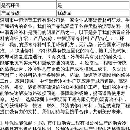
是否环保
是
产品等级
优级品
深圳市中恒沥青工程有限公司是一家专业从事沥青材料研发、生
产和销售的企业。我们的产品线涵盖了各种类型的沥青材料，其
中沥青冷补料是我们的明星产品之一。以下是关于我们沥青冷补
料的详细介绍： 产品名称：中恒沥青冷补料 产品特点： 1. 环
保：我们的沥青冷补料采用环保配方，无污染，符合国家环保标
准。 2. 快速修补：冷补料具有快速固化的特点，施工后短时间
内即可恢复道路通行。 3. 耐久性：冷补料具有良好的耐久性，
能够抵抗恶劣天气和重载交通的挑战。 4. 经济性：相较于传统
的热拌沥青，冷补料具有更低的生产成本和施工成本。 5. 适用
范围广：冷补料适用于各种道路、桥梁、隧道等基础设施的修补
工作。 应用领域： 中恒沥青冷补料广泛应用于城市道路、高速
公路、桥梁、隧道等基础设施的修补和维护工程。我们的冷补料
能够快速解决道路破损问题，保障道路畅通，提高道路使用寿
命。 总结： 选择深圳市中恒沥青工程有限公司的沥青冷补料，
您将获得环保、快速、耐久、经济的修补材料，为您的道路工程
提供强有力的支持。我们期待与您携手合作，共创美好未来。
1. 环保性能优越： 深圳市中恒沥青工程有限公司生产的沥青冷
补料具有出色的环保性能。这种冷补料在生产过程中严格遵循环